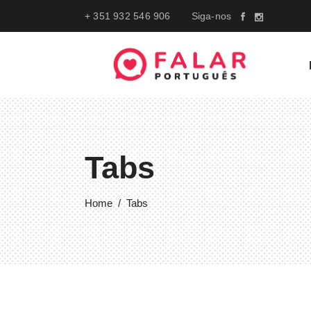
+ 351 932 546 906
Siga-nos
Tabs
Home
/
Tabs