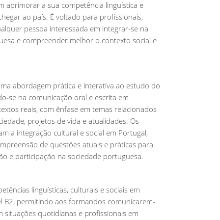
m aprimorar a sua competência linguística e
chegar ao país. É voltado para profissionais,
alquer pessoa interessada em integrar-se na
uesa e compreender melhor o contexto social e
uma abordagem prática e interativa ao estudo do
do-se na comunicação oral e escrita em
textos reais, com ênfase em temas relacionados
iedade, projetos de vida e atualidades. Os
 a integração cultural e social em Portugal,
preensão de questões atuais e práticas para
ação e participação na sociedade portuguesa.
ências linguísticas, culturais e sociais em
el B2, permitindo aos formandos comunicarem-
m situações quotidianas e profissionais em