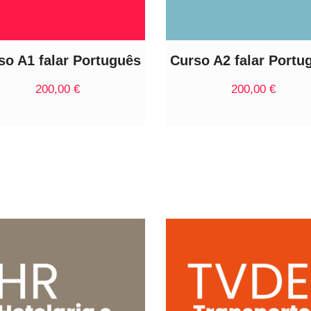
so A1 falar Português
Curso A2 falar Portu
200,00
€
200,00
€