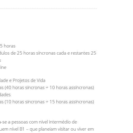
5 horas
los de 25 horas síncronas cada e restantes 25
s
ine
ade e Projetos de Vida
s (40 horas síncronas + 10 horas assíncronas)
dades
s (10 horas síncronas + 15 horas assíncronas)
a-se a pessoas com nível intermédio de
em nível B1 – que planeiam visitar ou viver em