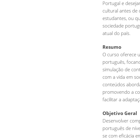
Portugal e deseja
cultural antes de 
estudantes, ou qu
sociedade portug
atual do país.
Resumo
O curso oferece 
português, focan
simulação de con
com a vida em soc
conteúdos abordam
promovendo a com
facilitar a adapt
Objetivo Geral
Desenvolver compet
português de nív
se com eficácia e