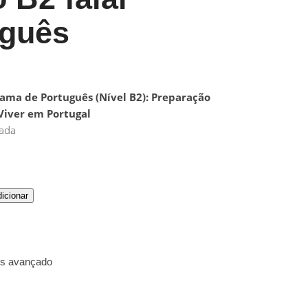
uguês
rama de Português (Nível B2): Preparação
 Viver em Portugal
cada
icionar
ês avançado