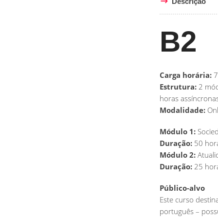
Descrição
B2
Carga horária:
7
Estrutura:
2 módu
horas assíncrona
Modalidade:
Onl
Módulo 1:
Socied
Duração:
50 hora
Módulo 2:
Atuali
Duração:
25 hora
Público-alvo
Este curso destin
português – possu