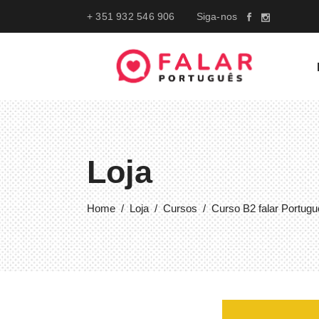
+ 351 932 546 906
Siga-nos
Loja
Home
/
Loja
/
Cursos
/
Curso B2 falar Portug