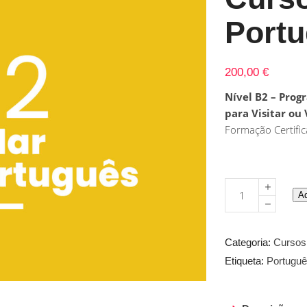
Port
200,00
€
Nível B2 – Prog
para Visitar ou
Formação Certifi
Curso
Ad
B2
falar
Português
Categoria:
Cursos
quantity
Etiqueta:
Portugu