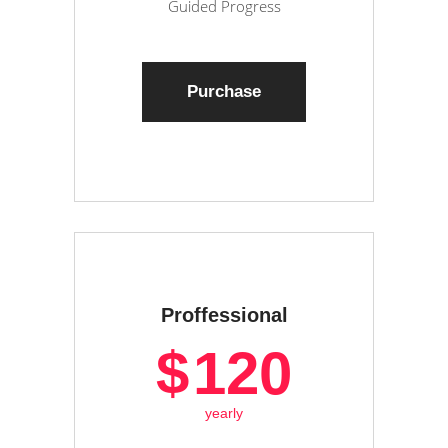
Guided Progress
Purchase
Proffessional
$
120
yearly