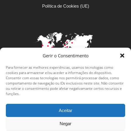
Política de Cookies (UE)
Gerir o Consentimento
Para fornecer as melhores experiências, usamos tecnologias como
Levar a língua portuguesa mais
cookies para armazenar e/ou aceder a informações do dispositivo.
Consentir com essas tecnologias nos permitirá processar dados, como
longe
comportamento de navegação ou IDs exclusivos neste site. Não consentir
ou retirar o consentimento pode afetar negativamante certos recursos e
funções.
Aceitar
Negar
Copyright
Amostra de Letras
2025